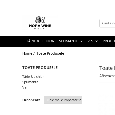
Spumante
Vin
Brut
Alb
Demisec
Dulce
TĂRIE & LICHIOR
SPUMANTE
VIN
PRODU
Sec
Extra Brut
Ice Wine
Home /
Toate Produsele
Rose
Dulce
Toate 
TOATE PRODUSELE
Sec
Afiseaza:
Tărie & Lichior
Rosu
Spumante
Sec
Vin
Ordoneaza: