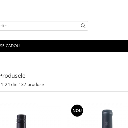
SE CADOU
Produsele
1-
24
din
137
produse
NOU