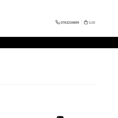
0763234809
0,00