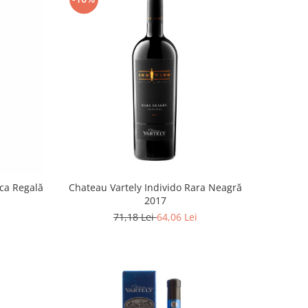
sca Regală
Chateau Vartely Individo Rara Neagră
2017
71,18 Lei
64,06 Lei