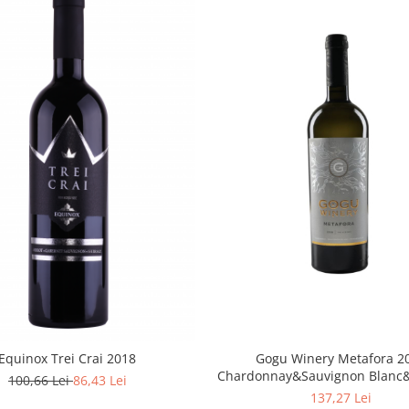
Gogu Winery Metafora 2
Equinox Trei Crai 2018
Chardonnay&Sauvignon Blanc&
100,66 Lei
86,43 Lei
Albă
137,27 Lei