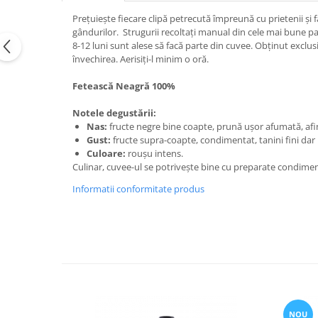
Prețuiește fiecare clipă petrecută împreună cu prietenii ș
gândurilor. Strugurii recoltaţi manual din cele mai bune 
8-12 luni sunt alese să facă parte din cuvee. Obținut exclu
învechirea. Aerisiţi-l minim o oră.
Fetească Neagră 100%
Notele degustării:
Nas:
fructe negre bine coapte, prună ușor afumată, afin
Gust:
fructe supra-coapte, condimentat, tanini fini dar
Culoare:
roușu intens.
Culinar, cuvee-ul se potriveşte bine cu preparate condimen
Informatii conformitate produs
NOU