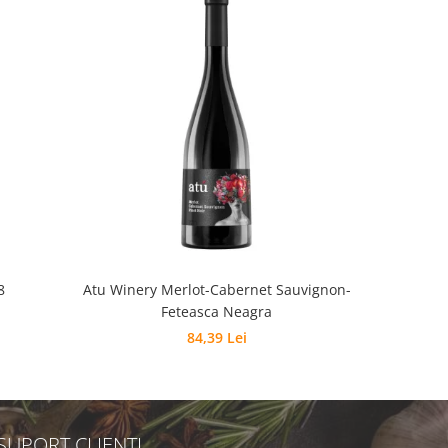
8
Atu Winery Merlot-Cabernet Sauvignon-
Chateau Va
Feteasca Neagra
M
84,39 Lei
SUPORT CLIENTI