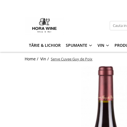
Spumante
Vin
Brut
Alb
Demisec
Dulce
TĂRIE & LICHIOR
SPUMANTE
VIN
PROD
Sec
Extra Brut
Ice Wine
Home /
Vin /
Serve Cuvee Guy de Poix
Rose
Dulce
Sec
Rosu
Sec