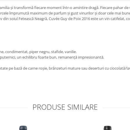
i familia și transformă fiecare moment într-o amintire dragă. Fiecare pahar d
parcele împrumută maximum de parfum şi gust vinurilor şi doar cele mai bune
siv din soiul Fetească Neagră, Cuvée Guy de Poix 2016 este un vin catifelat, 
e, condimentat, piper negru, stafide, vanilie.
 puternici, un echilibru foarte bun, remanență impresionantă.
tate pe bază de carne roşie, brânzeturi mature sau deserturi cu ciocolată/l
PRODUSE SIMILARE