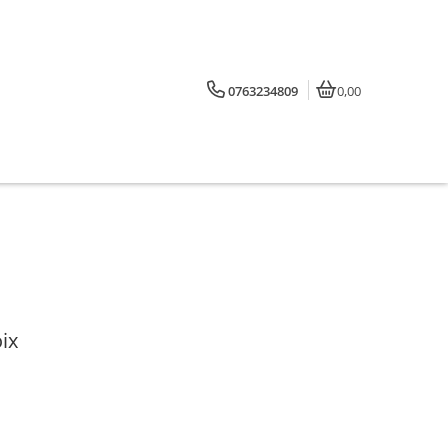
0763234809
0,00
ix