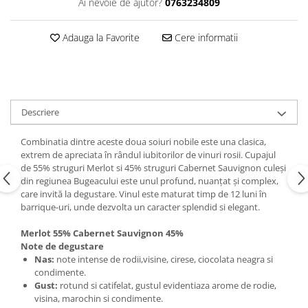
Ai nevoie de ajutor?
0763234809
Adauga la Favorite
Cere informatii
Descriere
Combinatia dintre aceste doua soiuri nobile este una clasica,
extrem de apreciata în rândul iubitorilor de vinuri rosii. Cupajul
de 55% struguri Merlot si 45% struguri Cabernet Sauvignon culeși
din regiunea Bugeacului este unul profund, nuanțat și complex,
care invită la degustare. Vinul este maturat timp de 12 luni în
barrique-uri, unde dezvolta un caracter splendid si elegant.
Merlot 55% Cabernet Sauvignon 45%
Note de degustare
Nas:
note intense de rodii,visine, cirese, ciocolata neagra si
condimente.
Gust:
rotund si catifelat, gustul evidentiaza arome de rodie,
visina, marochin si condimente.