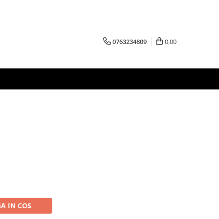
0763234809
0,00
A IN COS