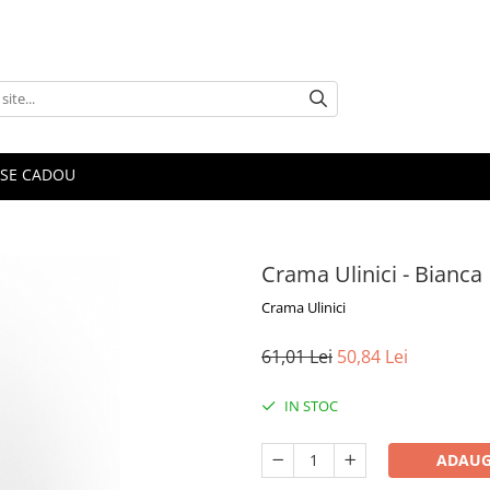
SE CADOU
Crama Ulinici - Bianca
Crama Ulinici
61,01 Lei
50,84 Lei
IN STOC
ADAUG