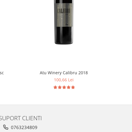
sc
Atu Winery Calibru 2018
Atu Winery
100,66 Lei
SUPORT CLIENTI
0763234809