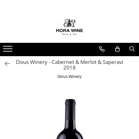
Spumante
Vin
Brut
Alb
Demisec
Dulce
Sec
Extra Brut
Ice Wine
Divus Winery - Cabernet & Merlot & Saperavi
2018
Rose
Divus Winery
Dulce
Sec
Rosu
Sec