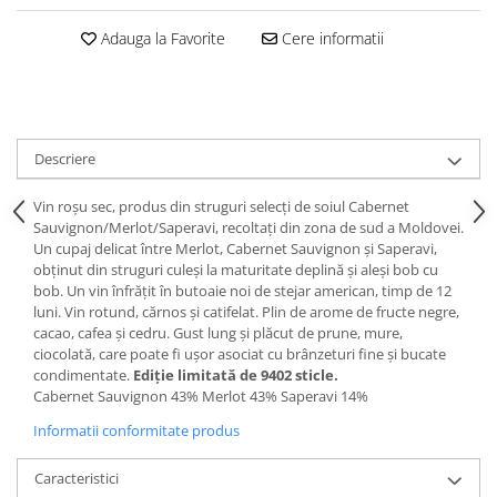
Adauga la Favorite
Cere informatii
Descriere
Vin roșu sec, produs din struguri selecți de soiul Cabernet
Sauvignon/Merlot/Saperavi, recoltaţi din zona de sud a Moldovei.
Un cupaj delicat între Merlot, Cabernet Sauvignon și Saperavi,
obținut din struguri culeși la maturitate deplină și aleși bob cu
bob. Un vin înfrățit în butoaie noi de stejar american, timp de 12
luni. Vin rotund, cărnos și catifelat. Plin de arome de fructe negre,
cacao, cafea și cedru. Gust lung și plăcut de prune, mure,
ciocolată, care poate fi ușor asociat cu brânzeturi fine și bucate
condimentate.
Ediție limitată de 9402 sticle.
Cabernet Sauvignon 43% Merlot 43% Saperavi 14%
Informatii conformitate produs
Caracteristici