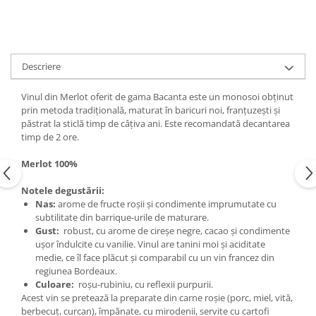
Descriere
Vinul din Merlot oferit de gama Bacanta este un monosoi obținut
prin metoda tradițională, maturat în baricuri noi, franțuzești și
păstrat la sticlă timp de câțiva ani. Este recomandată decantarea
timp de 2 ore.
Merlot 100%
Notele degustării:
Nas:
arome de fructe roșii și condimente imprumutate cu
subtilitate din barrique-urile de maturare.
Gust:
robust, cu arome de cireșe negre, cacao și condimente
ușor îndulcite cu vanilie. Vinul are tanini moi și aciditate
medie, ce îl face plăcut și comparabil cu un vin francez din
regiunea Bordeaux.
Culoare:
roșu-rubiniu, cu reflexii purpurii.
Acest vin se pretează la preparate din carne roșie (porc, miel, vită,
berbecuț, curcan), împănate, cu mirodenii, servite cu cartofi