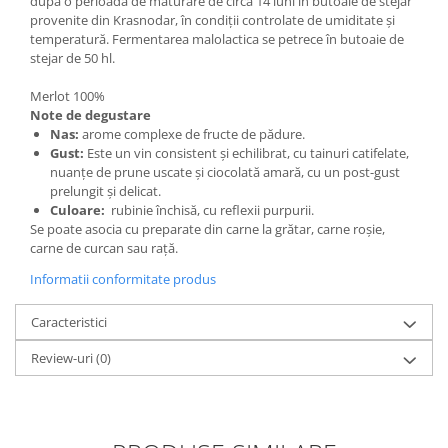
dupa o perioada de maturare de circa 14 luni în butoaie de stejar
provenite din Krasnodar, în condiții controlate de umiditate și
temperatură. Fermentarea malolactica se petrece în butoaie de
stejar de 50 hl.
Merlot 100%
Note de degustare
Nas:
arome complexe de fructe de pădure.
Gust:
Este un vin consistent și echilibrat, cu tainuri catifelate,
nuanțe de prune uscate și ciocolată amară, cu un post-gust
prelungit și delicat.
Culoare:
rubinie închisă, cu reflexii purpurii.
Se poate asocia cu preparate din carne la grătar, carne roșie,
carne de curcan sau rață.
Informatii conformitate produs
Caracteristici
Review-uri
(0)