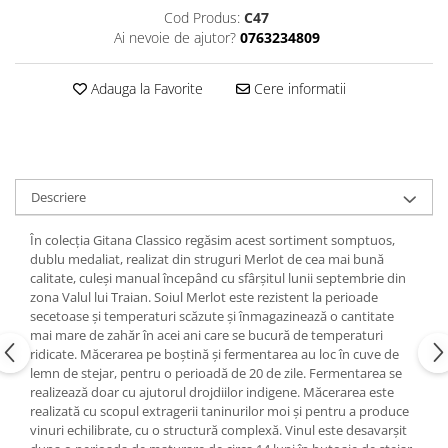
Cod Produs:
C47
Ai nevoie de ajutor?
0763234809
Adauga la Favorite
Cere informatii
Descriere
În colecţia Gitana Classico regăsim acest sortiment somptuos,
dublu medaliat, realizat din struguri Merlot de cea mai bună
calitate, culeşi manual începând cu sfârșitul lunii septembrie din
zona Valul lui Traian. Soiul Merlot este rezistent la perioade
secetoase şi temperaturi scăzute şi înmagazinează o cantitate
mai mare de zahăr în acei ani care se bucură de temperaturi
ridicate. Măcerarea pe boștină și fermentarea au loc în cuve de
lemn de stejar, pentru o perioadă de 20 de zile. Fermentarea se
realizează doar cu ajutorul drojdiilor indigene. Măcerarea este
realizată cu scopul extragerii taninurilor moi și pentru a produce
vinuri echilibrate, cu o structură complexă. Vinul este desavarșit