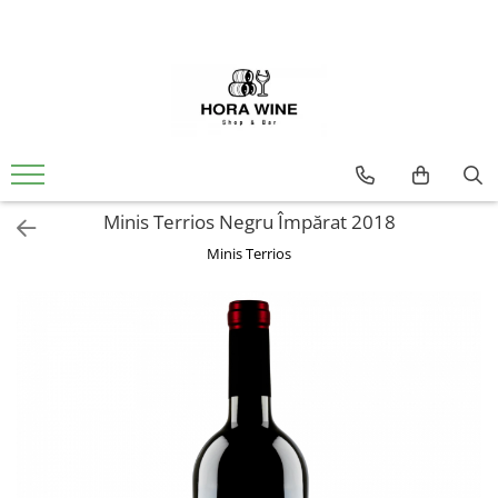
Spumante
Vin
Brut
Alb
Demisec
Dulce
Sec
Extra Brut
Ice Wine
Minis Terrios Negru Împărat 2018
Rose
Minis Terrios
Dulce
Sec
Rosu
Sec