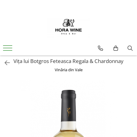
Spumante
Vin
Brut
Alb
Demisec
Dulce
Sec
Extra Brut
Ice Wine
Vița lui Botgros Feteasca Regala & Chardonnay
Rose
Vinăria din Vale
Dulce
Sec
Rosu
Sec