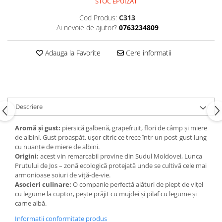
STOC EPUIZAT
Cod Produs:
C313
Ai nevoie de ajutor?
0763234809
Adauga la Favorite
Cere informatii
Descriere
Aromă și gust:
piersică galbenă, grapefruit, flori de câmp și miere
de albini. Gust proaspăt, ușor citric ce trece într-un post-gust lung
cu nuanțe de miere de albini.
Origini:
acest vin remarcabil provine din Sudul Moldovei, Lunca
Prutului de Jos – zonă ecologică protejată unde se cultivă cele mai
armonioase soiuri de viță-de-vie.
Asocieri culinare:
O companie perfectă alături de piept de vițel
cu legume la cuptor, pește prăjit cu mujdei și pilaf cu legume și
carne albă.
Informatii conformitate produs